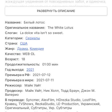
жаждущая уединения от повседневных забот, и одиночка,
пытающийся справиться с личными проблемами.
Путешествие принимает неожиданный оборот, когда одна
РАЗВЕРНУТЬ ОПИСАНИЕ
из постоялиц исчезает в первый же день их отпуска, что
становится поводом для начала расследования. Вскоре
Название:
Белый лотос
сотрудники отеля и отдыхающие оказываются втянутыми
Оригинальное название:
The White Lotus
в круговорот тайн и недомолвок. Расследование ведет
Слоган:
La dolce vita isn't so sweet.
местный детектив, который сталкивается с
Категории:
Сериалы
препятствиями на каждом шагу. Постепенно он начинает
Страна:
США
выяснять, что каждый из отдыхающих имеет свои
Жанр:
Драма
,
Комедия
секреты и скрытые мотивы. Ситуацию усложняют
интриги, возникающие между героями, а также
Качество:
WEB-DL
напряжённые отношения, которые обостряются по мере
Возраст:
18
развития событий. Неожиданные открытия о прошлом
Продолжительность:
01:00 мин
постояльцев и их связи с отелем ставят под сомнение их
Год выхода:
2021
истинные намерения. В итоге детектив оказывается на
Премьера в РФ:
2021-07-12
распутье, когда ему становится известно о скрытых
Премьера в мире:
2021-07-11
обстоятельствах, которые могут изменить всё.
Режиссер:
Майк Уайт
Продюсер:
Майк Уайт, Ник Холл, Тодд Браун, Джон М.
Валерио
В переводе:
Syncmer, AlexFilm, HDrezka Studio, LostFilm,
Кравец, TVShows, RezkaStudio, LE-Production, Украинский,
Оригинальный, Субтитры, Укр. Субтитры