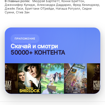
В главных ролях:
Мюррэй Бартлетт, Конни Бриттон,
Дженнифер Кулидж, Александра Даддарио, Фред Хекинджер,
Джейк Лэси, Бриттани О’Грейди, Наташа Ротуэлл, Сидни
Суини, Стив Зан
ПРИЛОЖЕНИЕ
Скачай и смотри
50000+ КОНТЕНТА