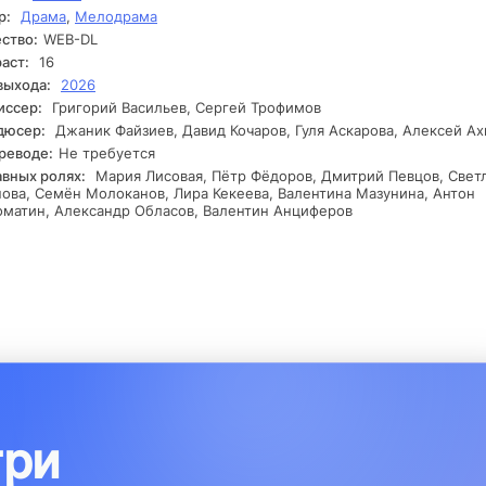
р:
Драма
,
Мелодрама
шибками, которые могут указывать на внутренние заговоры. Ка
ая находка усложняет ситуацию и поднимает новые вопросы о
ство:
WEB-DL
ежности технологий, которые они разрабатывают. В какой-то мо
аст:
16
 и Даниил обнаруживают нечто, что ставит под сомнение их до
выхода:
2026
 к другу, и им предстоит решить, смогут ли они продолжить
иссер:
Григорий Васильев, Сергей Трофимов
местную работу и раскрыть правду.
дюсер:
Джаник Файзиев, Давид Кочаров, Гуля Аскарова, Алексей А
реводе:
Не требуется
авных ролях:
Мария Лисовая, Пётр Фёдоров, Дмитрий Певцов, Свет
ова, Семён Молоканов, Лира Кекеева, Валентина Мазунина, Антон
матин, Александр Обласов, Валентин Анциферов
три