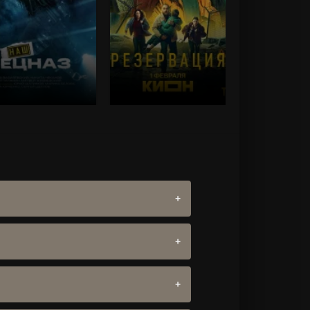
list=8][not-
[catlist=8][not-
ist=3,4,5,6,7,1]
[/not-
catlist=3,4,5,6,7,1]
[/not-
st][/catlist]
catlist][/catlist]
list=6,7][not-
[catlist=6,7][not-
ist=2,3,4,5,8,1]
[/not-
catlist=2,3,4,5,8,1]
[/not-
st][/catlist]
catlist][/catlist]
notgiven_quality]
[/xfnotgiven_quality]
Наш спецназ
Резервация (2026)
(2022)
Триллер
,
Россия
Детектив
,
Россия
6.6
0
7.9
0
е собираем персональные данные и не
сть интернет-соединения. Очистите кэш