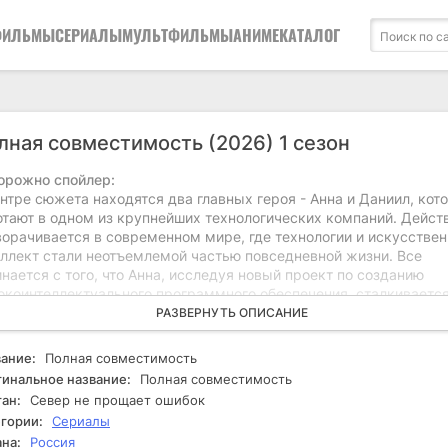
ФИЛЬМЫ
СЕРИАЛЫ
МУЛЬТФИЛЬМЫ
АНИМЕ
КАТАЛОГ
лная совместимость (2026) 1 сезон
орожно спойлер:
нтре сюжета находятся два главных героя - Анна и Даниил, кот
отают в одном из крупнейших технологических компаний. Дейст
ворачивается в современном мире, где технологии и искусстве
еллект стали неотъемлемой частью повседневной жизни. Все
нается с того, что Анна, исследуя новый проект по созданию
окоинтеллектуального программного обеспечения, сталкивается
жиданным сбоями в системе. Эти сбои приводят к подозрениям 
РАЗВЕРНУТЬ ОПИСАНИЕ
 программа может быть скомпрометирована, и её работа ставит
озу. Анна и Даниил решают провести собственное расследование
ание:
Полная совместимость
бы выяснить причины сбоев. Они начинают анализировать данны
инальное название:
Полная совместимость
ашивать сотрудников, но вскоре понимают, что дело гораздо с
ан:
Север не прощает ошибок
 кажется на первый взгляд. Их расследование сталкивается с
гории:
Сериалы
жеством препятствий, включая тайны внутри компании и скрыт
на:
Россия
ересы коллег. Они находят зашифрованные сообщения и сталки